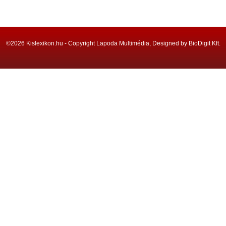
©2026 Kislexikon.hu - Copyright Lapoda Multimédia, Designed by BioDigit Kft.