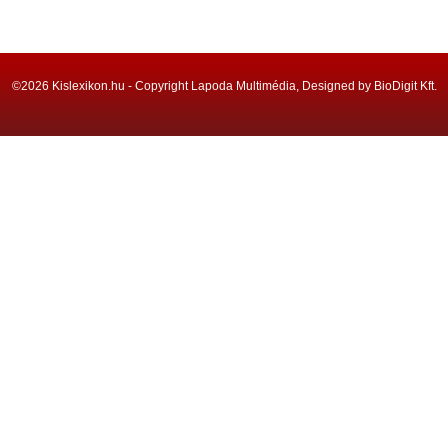
©2026 Kislexikon.hu - Copyright Lapoda Multimédia, Designed by BioDigit Kft.