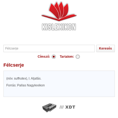
Címszó:
Tartalom:
Félcserje
(növ. suffrutex), l. Aljafás.
Forrás: Pallas Nagylexikon