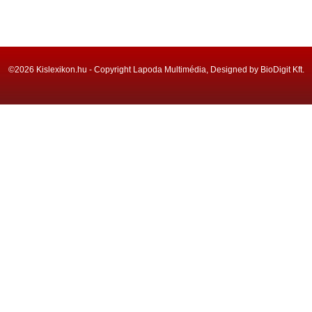
©2026 Kislexikon.hu - Copyright Lapoda Multimédia, Designed by BioDigit Kft.