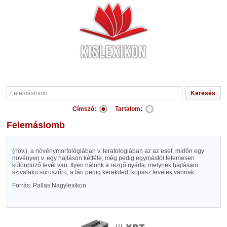
Címszó:
Tartalom:
Felemáslomb
(növ.), a növénymorfológiában v. teratologiában az az eset, midőn egy
növényen v. egy hajtáson kétféle, még pedig egymástól tetemesen
különböző levél van. Ilyen nálunk a rezgő nyárfa, melynek hajtásain
szivalaku sürüszőrü, a fán pedig kerekded, kopasz levelek vannak.
Forrás: Pallas Nagylexikon