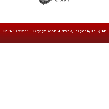
©2026 Kislexikon.hu - Copyright Lapoda Multimédia, Designed by BioDigit Kft.