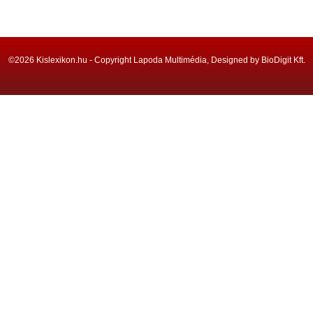
©2026 Kislexikon.hu - Copyright Lapoda Multimédia, Designed by BioDigit Kft.