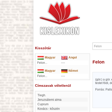
Kisszótár
Magyar
Angol
Felon
Felon...
----
Magyar
Német
Felon...
----
(gör.) a gör
testet födi, 
Címszavak véletlenül
Forrás: Pal
Tiegh.
Jeruzsálemi alma
Cuprum
Kovács - kőszén