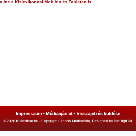
line a Kislexikonnal Mobilon és Tableten is
Impresszum
•
Médiaajánlat
•
Visszajelzés küldése
© 2026 Kislexikon.hu - Copyright Lapoda Multimédia, Designed by BioDigit Kft.