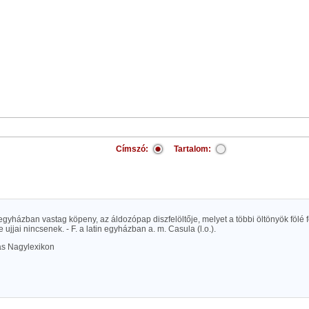
Címszó:
Tartalom:
. egyházban vastag köpeny, az áldozópap diszfelöltője, melyet a többi öltönyök fölé
de ujjai nincsenek. - F. a latin egyházban a. m. Casula (l.o.).
las Nagylexikon