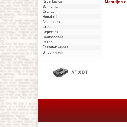
Nilusi kavics
Maradjon on
Sonnemann
Csanádi
hepatolith
Amarapura
CESE
Depecoratio
rádiószonda
Dsehol
Összetett kérdés.
Bingöl - dagh