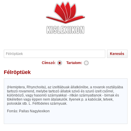
Címszó:
Tartalom:
Félröptüek
(Hemiptera, Rhynchoita), az izeltlábuak állatkörébe, a rovarok osztályába
tartozó rovarrend, melybe tartozó állatok szivó és szuró izelt csőrrel,
különböző, vagy hasonló szárnyakkal - ritkán szárnyatlanok - birnak és
tökéletlen vagy éppen nem átalakulók. Ilyenek p. a kabócák, tetvek,
poloskák stb. L. Félfödeles szárnyuak.
Forrás: Pallas Nagylexikon