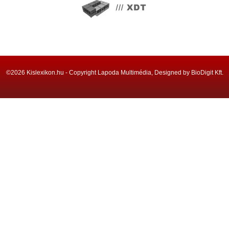
©2026 Kislexikon.hu - Copyright Lapoda Multimédia, Designed by BioDigit Kft.