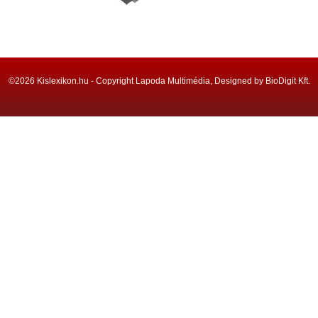
©2026 Kislexikon.hu - Copyright Lapoda Multimédia, Designed by BioDigit Kft.