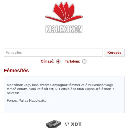
Címszó:
Tartalom:
Fémesítés
alatt fának vagy más szerves anyagnak fémmel való burkolását vagy
fémsó oldattal való itatását értjük. Feltalálása után Payne-izálásnak is
nevezik.
Forrás: Pallas Nagylexikon