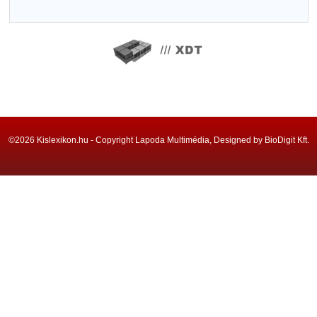
©2026 Kislexikon.hu - Copyright Lapoda Multimédia, Designed by BioDigit Kft.