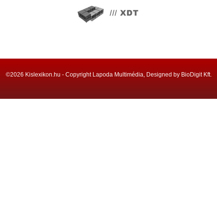
©2026 Kislexikon.hu - Copyright Lapoda Multimédia, Designed by BioDigit Kft.