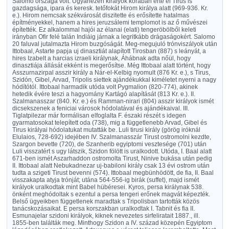
Salomo országa volt. Ugyanezen királyok korában érte el Tirus is
gazdagsága, ipara és keresk. tetőfokát Hirom királya alatt (969-936. Kr.
e.). Hirom nemcsak székvárosát diszitette és erősítette hatalmas
építményekkel, hanem a hires jeruzsálemi templomot is az ő művészei
építették. Ez alkalommal hajói az élanai (elati) tengeröbölből keleti
irányban Ofir felé talán Indiáig járnak a legritkább drágaságokért. Salomo
20 faluval jutalmazta Hirom buzgóságát. Meg-megujuló trónviszályok után
Ittobaal, Astarte papja uj dinasztiát alapított Tirosban (887) s leányát, a
hires Izabelt a harcias izraeli királynak, Áhábnak adta nőül, hogy
dinasztiája állását ekként is megerősítse. Még Ittobaal alatt történt, hogy
Asszurnazirpal asszir király a Nár-el-Kelbig nyomult (876 Kr. e.), s Tirus,
Szidón, Gibel, Arvad, Tripolis siettek ajándékukkal kiméletet nyerni a nagy
hódítótól. Ittobaal harmadik utóda volt Pygmalion (820-774), akinek
hetedik évére teszi a hagyomány Kartágó alapítását (813 Kr. e.). II.
Szalmanasszar (840. Kr. e.) és Ramman-nirari (804) asszir királyok ismét
dicsekszenek a feniciai városok hódolatával és ajándékaival. III.
Tiglatpilezar már formálisan elfoglalta F. északi részét s idegen
gyarmatosokat telepített oda (738), mig a függetlenebb Arvad, Gibel és
Tirus királyai hódolatukat mutatták be. Luli tirusi király (görög iróknál
Elulaios, 728-692) idejében IV. Szalmanasszár Tirust ostromolni kezdte,
Szargon bevette (720), de Szanherib egyiptomi vesztesége (701) után
Luli visszatért s ugy látszik, Szidon fölött is uralkodott. Utóda, I. Baal alatt
671-ben ismét Aszarhaddon ostromolta Tirust, Ninive bukása után pedig
II. Ittobaal alatt Nebukadnezar uj-babiloni király csak 13 évi ostrom után
tudta a szigeti Tirust bevenni (574). Ittobaal megbünhödött, de fia, II. Baal
visszakapta atyja trónját; utána 564-556-ig birák (suffet), majd ismét
királyok uralkodtak mint Babel hübéresei. Kyros, persa királynak 538.
önként meghódoltak s ezentul a persa tengeri erőnek magvát képezték.
Belső ügyeikben függetlenek maradtak s Tripolisban tartották közös
tanácskozásaikat. E persa korszakban uralkodtak I. Tabnit és fia II.
Esmunajelar szidoni királyok, kiknek nevezetes sirfeliratait 1887., ill.
1855-ben találták meg. Minthogy Szidon a IV. század közepén Egyiptom