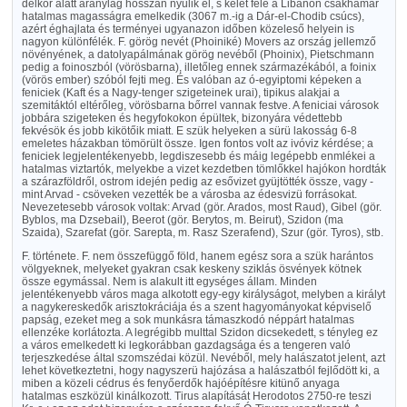
délkör alatt aránylag hosszan nyulik el, s kelet felé a Libanon csakhamar
hatalmas magasságra emelkedik (3067 m.-ig a Dár-el-Chodib csúcs),
azért éghajlata és terményei ugyanazon időben közeleső helyein is
nagyon különfélék. F. görög nevét (Phoiniké) Movers az ország jellemző
növényének, a datolyapálmának görög nevéből (Phoinix), Pietschmann
pedig a foinoszból (vörösbarna), illetőleg ennek származékából, a foinix
(vörös ember) szóból fejti meg. És valóban az ó-egyiptomi képeken a
feniciek (Kaft és a Nagy-tenger szigeteinek urai), tipikus alakjai a
szemitáktól eltérőleg, vörösbarna bőrrel vannak festve. A feniciai városok
jobbára szigeteken és hegyfokokon épültek, bizonyára védettebb
fekvésök és jobb kikötőik miatt. E szük helyeken a sürü lakosság 6-8
emeletes házakban tömörült össze. Igen fontos volt az ivóviz kérdése; a
feniciek legjelentékenyebb, legdiszesebb és máig legépebb enmlékei a
hatalmas viztartók, melyekbe a vizet kezdetben tömlőkkel hajókon hordták
a szárazföldről, ostrom idején pedig az esővizet gyüjtötték össze, vagy -
mint Arvad - csöveken vezették be a városba az édesvizü forrásokat.
Nevezetesebb városok voltak: Arvad (gör. Arados, most Raud), Gibel (gör.
Byblos, ma Dzsebail), Beerot (gör. Berytos, m. Beirut), Szidon (ma
Szaida), Szarefat (gör. Sarepta, m. Rasz Szerafend), Szur (gör. Tyros), stb.
F. története. F. nem összefüggő föld, hanem egész sora a szük harántos
völgyeknek, melyeket gyakran csak keskeny sziklás ösvények kötnek
össze egymással. Nem is alakult itt egységes állam. Minden
jelentékenyebb város maga alkotott egy-egy királyságot, melyben a királyt
a nagykereskedők arisztokráciája és a szent hagyományokat képviselő
papság, ezeket meg a sok munkásra támaszkodó néppárt hatalmas
ellenzéke korlátozta. A legrégibb multtal Szidon dicsekedett, s tényleg ez
a város emelkedett ki legkorábban gazdagsága és a tengeren való
terjeszkedése által szomszédai közül. Nevéből, mely halászatot jelent, azt
lehet következtetni, hogy nagyszerü hajózása a halászatból fejlődött ki, a
miben a közeli cédrus és fenyőerdők hajóépítésre kitünő anyaga
hatalmas eszközül kinálkozott. Tirus alapítását Herodotos 2750-re teszi