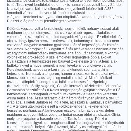
lázadásához csatlakozott, Artaxerxes a várost teljesen leromboltatta. Most
ismét Tirus nyert lendületet, de ennek is hamar véget vetett Nagy Sándor,
kit a szigeti város két havi ellenállása kegyetlenül felbőszített. A 332.
lerombolt város nem heverte ki többé pusztulását, mert a
világkereskedelmet az ugyanakkor alapított Alexandria ragadta magához.
F. ezzel világtörténelmi jelentőségét elvesztette.
Különös végzete volt a fenicieknek, hogy emlékük néhány század alatt
majdnem teljesen elenyészett és csak az ujabb régészeti kutatások
vetnek rájok, szereplésökre mind nagyobb világosságot. Ez elfeledettség
oka az, hogy igazán nemzeti művészetök, tudományuk, irodalmuk nem
volt. Annál nagyobb azonban gyakorlati utánzó képességök és kalmár
szellemök. A görögök náluk együtt találták az évezredes babilon-asszir és
az egyiptomi műalkotások muzeumát legalább utánzatokban, s könnyü
volt nekik ez örökségből a szellemöknek legmegfelelőbb alakokat
kiválasztani s a természetesség bájával tökéletessé tenni. A feniciaiak
tudtokon kivül a műveltségnek is igen tevékeny ügynökeivé váltak.
Kereskedelmök az egész ó-kori világra kiterjedt, sőt határait ki is
terjesztette. Nemcsak a tengeren, hanem a szárazon is uj utakat nyitott.
Merészebb utaikon a csillagos ég mutatta az irányt. Mielőtt Melkart
oszlopait átlépték és tengeri utat találtak a becses ónszigetekig
(Kassziteridák, Scilly-szigetek), Gallián keresztül közlekedtek Britanniával.
Germánián át szállították a Keleti-tenger partján gyüjtött borostyánt a Pó
torkolatához. Karthagóból karavánutak vezettek a Szaharán keresztül
Afrika belsejébe. Ázsia szárazföldjén három főirányban jártak: a déli ut
Arábiába, a keleti Babilon és India felé, az északi a Kaukázus bányáihoz
vitt. A tengeri utak körébe esett a Földközi-tenger a Fekete-tenger
legszélső pontjáig, az Atlanti-oceán északon a brit szigetekig, délen
majdnem az egyenlítőkig, végre az Indiai-oceán öblei a titokzatos Ofirig,
melynek nyugaton a hasonló szerepü Tarsis felelt meg. Pénzt e
kereskedés nem igyekezett meghonosítani és elterjeszteni az előnyösebb
cserekereskedés helyett. Olcsó szerrel, hitvány cseretárgyakért tömérdek