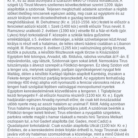
Kr. e.; ez az adat bizonyára a szárazon fekvő Ó-Tirusra vonatkozott. A
szigeti Uj-Tirust Movers szellemes következtetései szerint 1209. táján
alapították a szidoniak. Teljesen megbizható adataink azonban a régibb
időket illetőleg nincsenek egészen addig, mig csak az egyiptomi és az
asszir királyok nem dicsekedhetnek e gazdag kereskedők
meghódításával. III. Dehutmesz (Kr. e. 1610-1556. kör.) festeti le először a
fenicieket adózói között. I. Szeti (1400 kör.) említi először Tirus nevét. II.
Ramszesz uralkodó 2. évében (1390 kör.) vésette föl a Nár-el-Kelb (gör.
Lykos) folyó torkolatánál F. közepén a sziklák falára győzelme
emléktábláját, s 5. évében ellenségei, a kéták szövetségesei közt Arvad
királya is részt vett a hatalmas, de kétes sikerü kádesi csatában a Libanon
mögött. III. Ramszesz 8. évében (1265 kör.) valószinüleg görög törzsek,
köztök a puluszta, a későbbi filiszteusok egyik törzse is Kisázsiából
Egyiptom felé tolongva, Arvadot, stb. földulva, rabolva vonultak át F.-án. E
népvándorlás, ugy látszik, Szidonnak igen sokat ártott. Nemsokára Tirus
tulszárnyalja s átveszi szerepét a Földközi-tengeren. Ez ideig Szidon volt
a tenger ura, melynek szigetein, partjain ügynökségeivel nyugat felé
Maltáig, délen a későbbi Kartágó tájékán alapított Kambéig, északon a
Fekete-tenger kolchiszi partjáig terjeszkedett. Az egyiptomi fenhatóság
(mintegy 400 évig) aligha volt nyomasztó a feniciai városokra nézve. A
tengeri hadi szolgálat fejében valósággal monopoliumot nyertek
Egyiptom kereskedelmének közvetítésére a tengeren. I. Tiglatpilezar
kezdi fenyegetni F.-át először Assziria részéről (1100 kör. Kr. e.). Egyik
hadjáratán egészen Arvadig nyomult előre; de csak két évszázaddal
utóbb nyerte meg az asszir hatalom az uralmat F. fölött. Addig azonban
Tirus hatalma és gazdagsága tetőpontjára jutott. A szidóniak beérték a
Földközi-tenger keleti felével; Tirus ellenben a nyugatibb szigetekre,
partokra vetette magát s hamar ráakadt a mesés hirü Tarsisra Melkart
oszlopain tul, a hol Gadert alapította (lat. Gades, most Cadiz) a
Quadalquivir torkolatánál. Csak ezután alapította Uticát (1100 kör. Kr. e.)
Érdekes, de a kereskedelmi érdek folytán érthető is, hogy Tirusnak csak
javára volt oly hatalmas szomszédnak a közelsége, mint a minő Dávid és