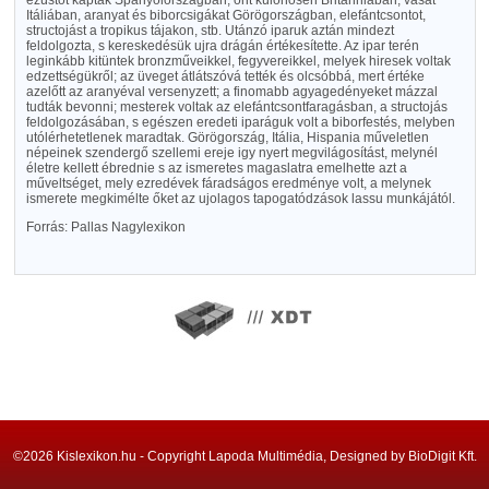
ezüstöt kaptak Spanyolországban, ónt különösen Britanniában, vasat
Itáliában, aranyat és biborcsigákat Görögországban, elefántcsontot,
structojást a tropikus tájakon, stb. Utánzó iparuk aztán mindezt
feldolgozta, s kereskedésük ujra drágán értékesítette. Az ipar terén
leginkább kitüntek bronzműveikkel, fegyvereikkel, melyek hiresek voltak
edzettségükről; az üveget átlátszóvá tették és olcsóbbá, mert értéke
azelőtt az aranyéval versenyzett; a finomabb agyagedényeket mázzal
tudták bevonni; mesterek voltak az elefántcsontfaragásban, a structojás
feldolgozásában, s egészen eredeti iparáguk volt a biborfestés, melyben
utólérhetetlenek maradtak. Görögország, Itália, Hispania műveletlen
népeinek szendergő szellemi ereje igy nyert megvilágosítást, melynél
életre kellett ébrednie s az ismeretes magaslatra emelhette azt a
műveltséget, mely ezredévek fáradságos eredménye volt, a melynek
ismerete megkimélte őket az ujolagos tapogatódzások lassu munkájától.
Forrás: Pallas Nagylexikon
©2026 Kislexikon.hu - Copyright Lapoda Multimédia, Designed by BioDigit Kft.