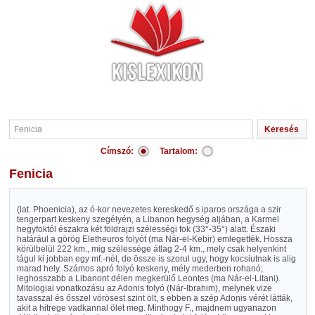
Címszó:
Tartalom:
Fenicia
(lat. Phoenicia), az ó-kor nevezetes kereskedő s iparos országa a szir
tengerpart keskeny szegélyén, a Libanon hegység aljában, a Karmel
hegyfoktól északra két földrajzi szélességi fok (33°-35°) alatt. Északi
határául a görög Eletheuros folyót (ma Nár-el-Kebir) emlegették. Hossza
körülbelül 222 km., mig szélessége átlag 2-4 km., mely csak helyenkint
tágul ki jobban egy mf.-nél, de össze is szorul ugy, hogy kocsiutnak is alig
marad hely. Számos apró folyó keskeny, mély mederben rohanó;
leghosszabb a Libanont délen megkerülő Leontes (ma Nár-el-Litani).
Mitologiai vonatkozásu az Adonis folyó (Nár-Ibrahim), melynek vize
tavasszal és ősszel vörösest szint ölt, s ebben a szép Adonis vérét látták,
akit a hitrege vadkannal ölet meg. Minthogy F., majdnem ugyanazon