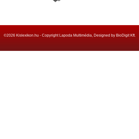
©2026 Kislexikon.hu - Copyright Lapoda Multimédia, Designed by BioDigit Kft.