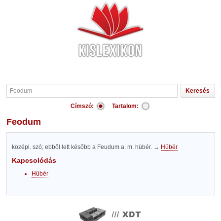
Címszó:
Tartalom:
Feodum
középl. szó; ebből lett később a Feudum a. m. hübér. →
Hübér
Kapcsolódás
Hübér