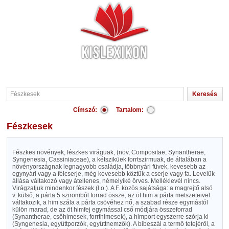
Címszó:
Tartalom:
Fészkesek
Fészkes növények, fészkes viráguak, (növ, Compositae, Synantherae,
Syngenesia, Cassiniaceae), a kétsziküek forrtszirmuak, de általában a
növényországnak legnagyobb családja, többnyári füvek, kevesebb az
egynyári vagy a félcserje, még kevesebb köztük a cserje vagy fa. Levelük
állása váltakozó vagy átellenes, némelyiké örves. Melléklevél nincs.
Virágzatjuk mindenkor fészek (l.o.). A F. közös sajátsága: a magrejtő alsó
v. külső, a párta 5 sziromból forrad össze, az öt him a párta metszeteivel
váltakozik, a him szála a párta csövéhez nő, a szabad része egymástól
külön marad, de az öt himfej egymással cső módjára összeforrad
(Synantherae, csőhimesek, forrthimesek), a himport egyszerre szórja ki
(Syngenesia, együttporzók, együttnemzők). A bibeszál a termő tetejéről, a