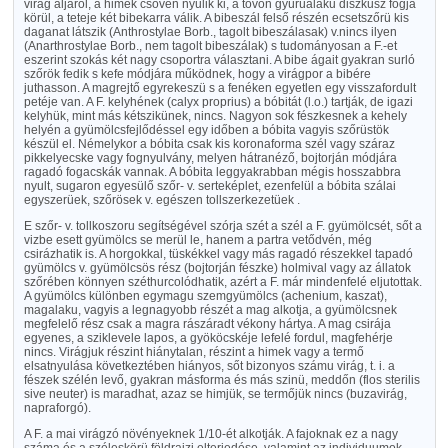
virág aljáról, a himek csövén nyulik ki, a tövön gyürüalaku diszkusz fogja
körül, a teteje két bibekarra válik. A bibeszál felső részén ecsetszőrü kis
daganat látszik (Anthrostylae Borb., tagolt bibeszálasak) v.nincs ilyen
(Anarthrostylae Borb., nem tagolt bibeszálak) s tudományosan a F.-et
eszerint szokás két nagy csoportra választani. A bibe ágait gyakran surló
szőrök fedik s kefe módjára működnek, hogy a virágpor a bibére
juthasson. A magrejtő egyrekeszü s a fenéken egyetlen egy visszafordult
petéje van. A F. kelyhének (calyx proprius) a bóbitát (l.o.) tartják, de igazi
kelyhük, mint más kétszikünek, nincs. Nagyon sok fészkesnek a kehely
helyén a gyümölcsfejlődéssel egy időben a bóbita vagyis szőrüstök
készül el. Némelykor a bóbita csak kis koronaforma szél vagy száraz
pikkelyecske vagy fognyulvány, melyen hátranéző, bojtorján módjára
ragadó fogacskák vannak. A bóbita leggyakrabban mégis hosszabbra
nyult, sugaron egyesülő szőr- v. serteképlet, ezenfelül a bóbita szálai
egyszerüek, szőrösek v. egészen tollszerkezetüek .
E szőr- v. tollkoszoru segítségével szórja szét a szél a F. gyümölcsét, sőt a
vizbe esett gyümölcs se merül le, hanem a partra vetődvén, még
csirázhatik is. A horgokkal, tüskékkel vagy más ragadó részekkel tapadó
gyümölcs v. gyümölcsös rész (bojtorján fészke) holmival vagy az állatok
szőrében könnyen széthurcolódhatik, azért a F. már mindenfelé eljutottak.
A gyümölcs különben egymagu szemgyümölcs (achenium, kaszat),
magalaku, vagyis a legnagyobb részét a mag alkotja, a gyümölcsnek
megfelelő rész csak a magra rászáradt vékony hártya. A mag csirája
egyenes, a sziklevele lapos, a gyököcskéje lefelé fordul, magfehérje
nincs. Virágjuk részint hiánytalan, részint a himek vagy a termő
elsatnyulása következtében hiányos, sőt bizonyos számu virág, t. i. a
fészek szélén levő, gyakran másforma és más szinü, meddőn (flos sterilis
sive neuter) is maradhat, azaz se himjük, se termőjük nincs (buzavirág,
napraforgó).
A F. a mai virágzó növényeknek 1/10-ét alkotják. A fajoknak ez a nagy