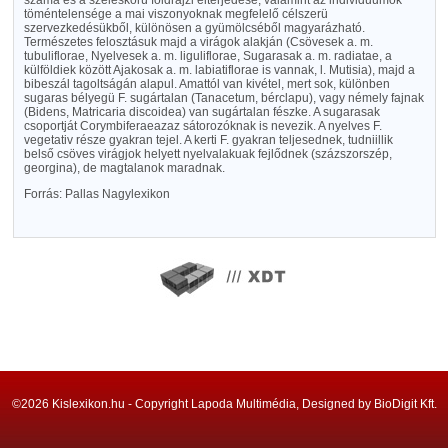
száma és a széleskörü földrajzi elterjedése, valamint az individuumok
töméntelensége a mai viszonyoknak megfelelő célszerü
szervezkedésükből, különösen a gyümölcséből magyarázható.
Természetes felosztásuk majd a virágok alakján (Csövesek a. m.
tubuliflorae, Nyelvesek a. m. liguliflorae, Sugarasak a. m. radiatae, a
külföldiek között Ajakosak a. m. labiatiflorae is vannak, l. Mutisia), majd a
bibeszál tagoltságán alapul. Amattól van kivétel, mert sok, különben
sugaras bélyegü F. sugártalan (Tanacetum, bérclapu), vagy némely fajnak
(Bidens, Matricaria discoidea) van sugártalan fészke. A sugarasak
csoportját Corymbiferaeazaz sátorozóknak is nevezik. A nyelves F.
vegetativ része gyakran tejel. A kerti F. gyakran teljesednek, tudniillik
belső csöves virágjok helyett nyelvalakuak fejlődnek (százszorszép,
georgina), de magtalanok maradnak.
Forrás: Pallas Nagylexikon
©2026 Kislexikon.hu - Copyright Lapoda Multimédia, Designed by BioDigit Kft.