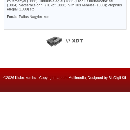
költeményei (1886); Tibullus elégiái (1886); Ovidius metamorfozisai
(1884); Vecsernije ognji (III. köt. 1888); Virgilius Aeneise (1888); Proprtius
elégiái (1888) stb.
Forrás: Pallas Nagylexikon
©2026 Kislexikon.hu - Copyright Lapoda Multimédia, Designed by BioDigit Kft.