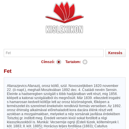
Címszó:
Tartalom:
Fet
Afanazjevics Afanazij, orosz költő, szül. Novoszeljkiben 1820 november
22. (ó-napt.), meghalt Moszkvában 1892 dec. 4. Családi nevén Sensin.
Eleinte a hadseregben szolgált s több hadjáratban vett részt, mig 1856.
kilépett a katonai szolgálatból és megnősült. Már 1839. elkezdett irogatni
s hamarosan kedvelt költője lett az orosz közönségnek, főképen a
természetet és szerelmet énekelvén rendkivül formás verseiben. Az 1892.
orosz éhinség alkalmával előrehaladott kora dacára élénk részt vett
azokban a mozgalmakban, melyeket a nép sorsának javítása érdekében
Tolsztoj gr. indított meg. Eredeti versein kivül sokat fordított a régi
klasszikusokból is. Munkái: Vecsernije ognji (Esteli tüzek, költemények I.
köt. 1883; II. köt. 1885); Horácius teljes fordítása (1883); Catullus