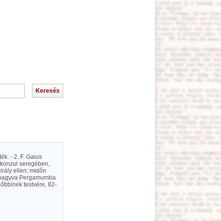
ék. - 2. F. Gaius
us konzul seregében,
irály ellen; midőn
 elhagyva Pergamumba
lőbbinek testvére, 82-