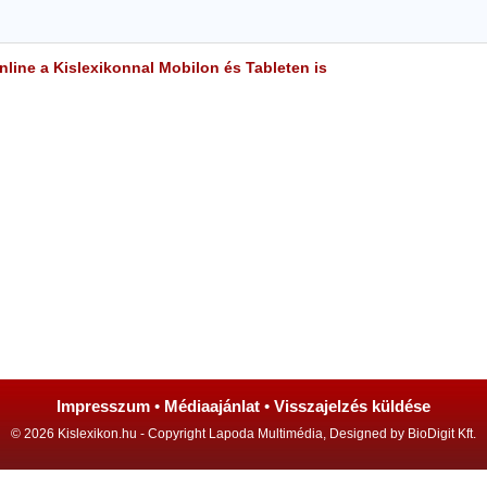
line a Kislexikonnal Mobilon és Tableten is
Impresszum
•
Médiaajánlat
•
Visszajelzés küldése
© 2026 Kislexikon.hu - Copyright Lapoda Multimédia, Designed by BioDigit Kft.