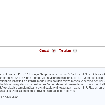
Címszó:
Tartalom:
vius F., konzul Kr. e. 101-ben, utóbb provinciája zsarolásával vádolták, de fölmentett
na párthive, Kr. e. 86-ban legátus volt a Mithridates ellen küldött L. Valerius Flacc
tionban föllázított s a konzul meggyilkolása után győzelmesen vezérelt a pontusi k
la 84-ben megjelent Kisázsiában és Mithridates-szel békére lépett, F. katonáitól
tt Aesculapius templomában egy rabszolgával leszuratta magát. - 3. F. Flavius, az e
 alatt küzdött Sulla ellen s orgyilkosságnak esett áldozatul.
las Nagylexikon