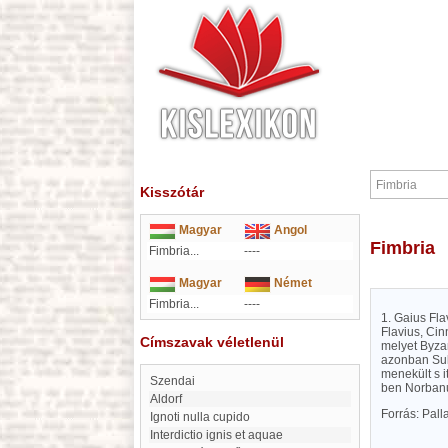
Kisszótár
Magyar
Angol
Fimbria
Fimbria...
----
Magyar
Német
Fimbria...
----
1. Gaius Fla
Flavius, Cin
Címszavak véletlenül
melyet Byzan
azonban Sul
menekült s i
Szendai
ben Norbanus
Aldorf
Forrás: Pal
ignoti nulla cupido
Interdictio ignis et aquae