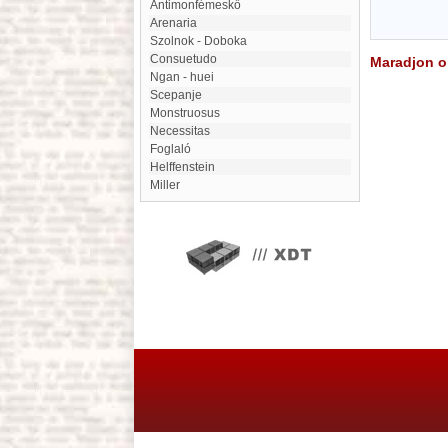
Antimonfémeskő
Arenaria
Szolnok - Doboka
consuetudo
Maradjon on
Ngan - huei
Scepanje
Monstruosus
Necessitas
Foglaló
Helffenstein
Miller