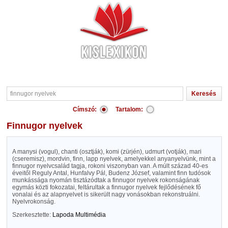
Címszó:
Tartalom:
finnugor nyelvek
A manysi (vogul), chanti (osztják), komi (zürjén), udmurt (votják), mari
(cseremisz), mordvin, finn, lapp nyelvek, amelyekkel anyanyelvünk, mint a
finnugor nyelvcsalád tagja, rokoni viszonyban van. A múlt század 40-es
éveitől Reguly Antal, Hunfalvy Pál, Budenz József, valamint finn tudósok
munkássága nyomán tisztázódtak a finnugor nyelvek rokonságának
egymás közti fokozatai, feltárultak a finnugor nyelvek fejlődésének fő
vonalai és az alapnyelvet is sikerült nagy vonásokban rekonstruálni.
Nyelvrokonság.
Szerkesztette:
Lapoda Multimédia