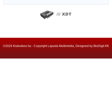
©2026 Kislexikon.hu - Copyright Lapoda Multimédia, Designed by BioDigit Kft.