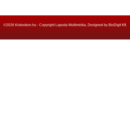
©2026 Kislexikon.hu - Copyright Lapoda Multimédia, Designed by BioDigit Kft.