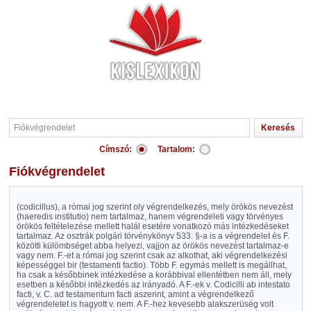
Címszó:
Tartalom:
Fiókvégrendelet
(codicillus), a római jog szerint oly végrendelkezés, mely örökös nevezést
(haeredis institutio) nem tartalmaz, hanem végrendeleti vagy törvényes
örökös feltételezése mellett halál esetére vonatkozó más intézkedéseket
tartalmaz. Az osztrák polgári törvénykönyv 533. §-a is a végrendelet és F.
közötti külömbséget abba helyezi, vajjon az örökös nevezést tartalmaz-e
vagy nem. F.-et a római jog szerint csak az alkothat, aki végrendelkezési
képességgel bir (testamenti factio). Több F. egymás mellett is megállhat,
ha csak a későbbinek intézkedése a korábbival ellentétben nem áll, mely
esetben a későbbi intézkedés az irányadó. A F.-ek v. Codicilli ab intestato
facti, v. C. ad testamentum facti aszerint, amint a végrendelkező
végrendeletet is hagyott v. nem. A F.-hez kevesebb alakszerüség volt