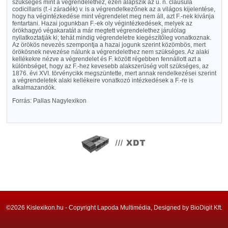
szükséges mint a végrendelethez, ezen alapszik az u. n. clausula
codicillaris (f.-i záradék) v. is a végrendelkezőnek az a világos kijelentése,
hogy ha végintézkedése mint végrendelet meg nem áll, azt F.-nek kivánja
fentartani. Hazai jogunkban F.-ek oly végintézkedések, melyek az
örökhagyó végakaratát a már megtett végrendelethez járulólag
nyilatkoztatják ki; tehát mindig végrendeletre kiegészítőleg vonatkoznak.
Az örökös nevezés szempontja a hazai jogunk szerint közömbös, mert
örökösnek nevezése nálunk a végrendelethez nem szükséges. Az alaki
kellékekre nézve a végrendelet és F. között régebben fennállott azt a
különbséget, hogy az F.-hez kevesebb alakszerüség volt szükséges, az
1876. évi XVI. törvénycikk megszüntette, mert annak rendelkezései szerint
a végrendeletek alaki kellékeire vonatkozó intézkedések a F.-re is
alkalmazandók.
Forrás: Pallas Nagylexikon
©2026 Kislexikon.hu - Copyright Lapoda Multimédia, Designed by BioDigit Kft.