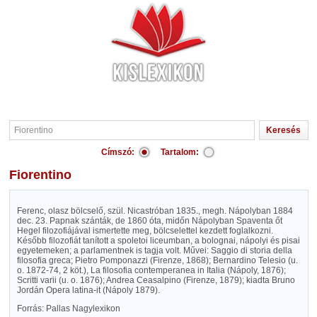
Címszó:
Tartalom:
Fiorentino
Ferenc, olasz bölcselő, szül. Nicastróban 1835., megh. Nápolyban 1884
dec. 23. Papnak szánták, de 1860 óta, midőn Nápolyban Spaventa őt
Hegel filozofiájával ismertette meg, bölcselettel kezdett foglalkozni.
Később filozofiát tanított a spoletoi liceumban, a bolognai, nápolyi és pisai
egyetemeken; a parlamentnek is tagja volt. Művei: Saggio di storia della
filosofia greca; Pietro Pomponazzi (Firenze, 1868); Bernardino Telesio (u.
o. 1872-74, 2 köt.), La filosofia contemperanea in Italia (Nápoly, 1876);
Scritti varii (u. o. 1876); Andrea Ceasalpino (Firenze, 1879); kiadta Bruno
Jordán Opera latina-it (Nápoly 1879).
Forrás: Pallas Nagylexikon