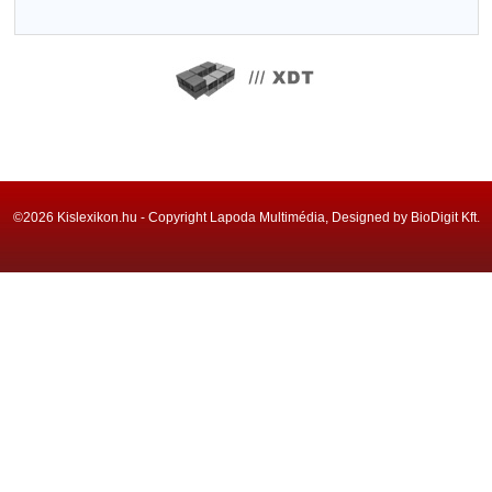
©2026 Kislexikon.hu - Copyright Lapoda Multimédia, Designed by BioDigit Kft.