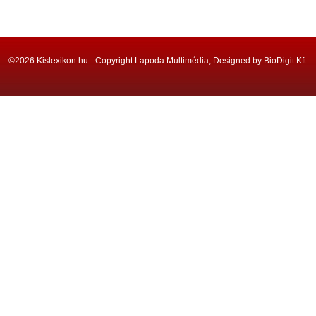
©2026 Kislexikon.hu - Copyright Lapoda Multimédia, Designed by BioDigit Kft.