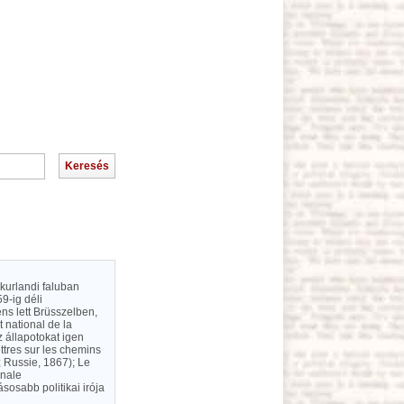
 kurlandi faluban
9-ig déli
ns lett Brüsszelben,
 national de la
 állapotokat igen
ttres sur les chemins
; Russie, 1867); Le
onale
osabb politikai irója