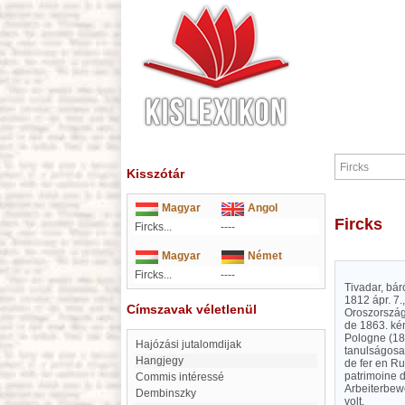
Kisszótár
Magyar
Angol
Fircks
Fircks...
----
Magyar
Német
Fircks...
----
Tivadar, bár
1812 ápr. 7.
Címszavak véletlenül
Oroszország
de 1863. kén
Pologne (18
Hajózási jutalomdijak
tanulságosan
hangjegy
de fer en Ru
patrimoine d
Commis intéressé
Arbeiterbewe
Dembinszky
volt.