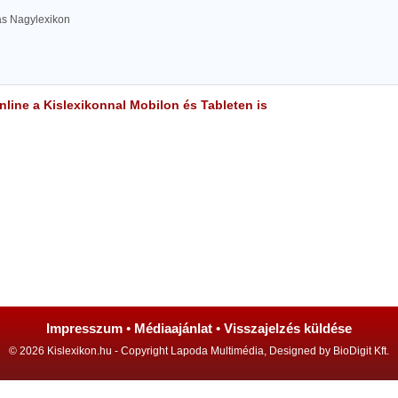
las Nagylexikon
line a Kislexikonnal Mobilon és Tableten is
Impresszum
•
Médiaajánlat
•
Visszajelzés küldése
© 2026 Kislexikon.hu - Copyright Lapoda Multimédia, Designed by BioDigit Kft.