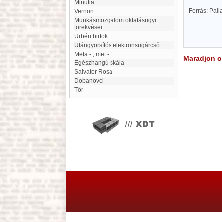
Minutia
Forrás: Pal
Vernon
Munkásmozgalom oktatásügyi
törekvései
Urbéri birtok
utángyorsítós elektronsugárcső
meta - , met -
Maradjon on
egészhangú skála
Salvator Rosa
Dobanovci
Tőr