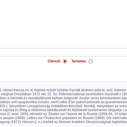
Címszó:
Tartalom:
ó, német-francia iró, ki legtöbb művét Schédo Ferrotti álnéven adta ki, szül. Kalmen
, meghalt Drezdában 1872 okt. 22. Sz. Pétervárt katonai nevelésben részesült s 185
ban a mérnöki és vasutépítészeti karban dolgozott. Azután orosz kereskedelmi áge
ytelen volt nyugalomba vonulni, mert Lettre d"un patriot polonais au gouvernement
63) c. könyvében Lenygelország érdekében felszólalt. Munkái, melyekben az orosz
 rajzolja és főleg a nihilizmus keletkezését és fejlődését szellemesen tárgyalja: Le
ssie (2. kiad. 1858, németül is); Études sur l"avenir de la Russie (1858-68, 10 kötet
u peuple (1868), Lettres sur l"instruction populaire en Russie (1869), Die internati
gung (1872). Hercen (l. o.) mellett az ötvenes években Oroszországnak legbefolyás