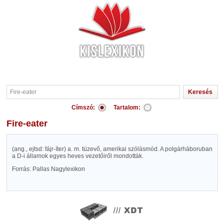
Címszó:
Tartalom:
Fire-eater
(ang., ejtsd: fájr-íter) a. m. tüzevő, amerikai szólásmód. A polgárháboruban
a D-i államok egyes heves vezetőiről mondották.
Forrás: Pallas Nagylexikon