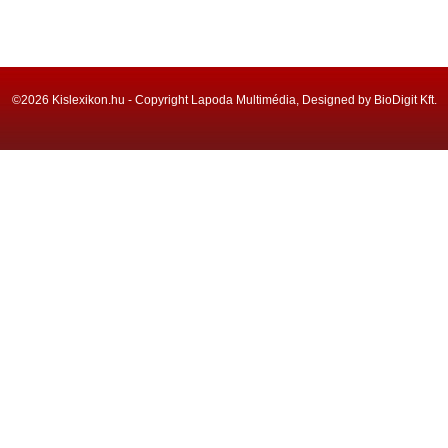
©2026 Kislexikon.hu - Copyright Lapoda Multimédia, Designed by BioDigit Kft.