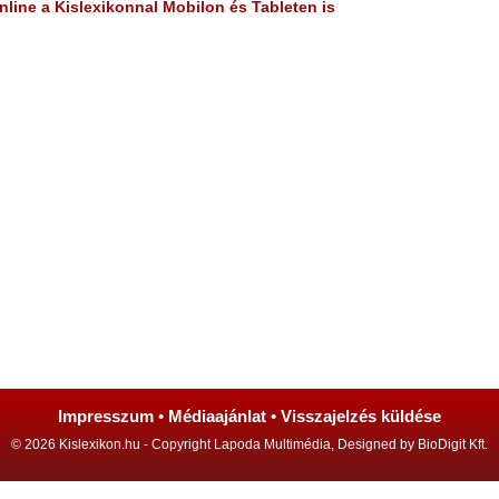
line a Kislexikonnal Mobilon és Tableten is
Impresszum
•
Médiaajánlat
•
Visszajelzés küldése
© 2026 Kislexikon.hu - Copyright Lapoda Multimédia, Designed by BioDigit Kft.