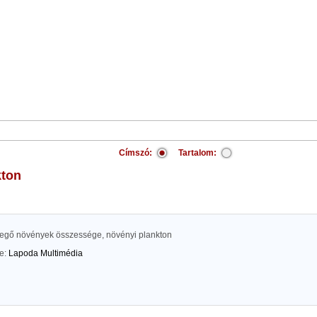
Címszó:
Tartalom:
kton
begő növények összessége, növényi plankton
te:
Lapoda Multimédia