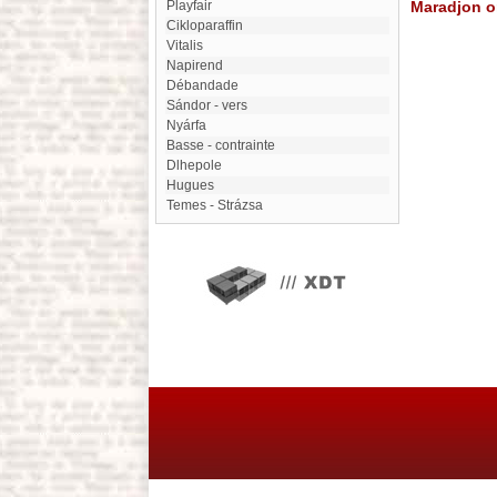
Playfair
Maradjon on
cikloparaffin
Vitalis
Napirend
Débandade
Sándor - vers
Nyárfa
Basse - contrainte
Dlhepole
Hugues
Temes - Strázsa