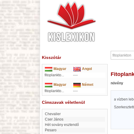
Kisszótár
Magyar
Angol
fitoplan
fitoplankto...
----
növény
Magyar
Német
fitoplankto...
----
a vízben le
Címszavak véletlenül
Szerkesztet
Chevalier
Cser János
Hét sovány esztendő
Pesaro