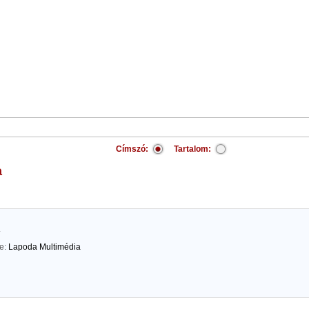
Címszó:
Tartalom:
a
.
te:
Lapoda Multimédia