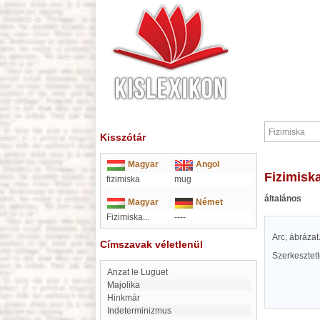
Kisszótár
Magyar
Angol
Fizimisk
fizimiska
mug
általános
Magyar
Német
Fizimiska...
----
Arc, ábrázat
Címszavak véletlenül
Szerkesztet
Anzat le Luguet
Majolika
Hinkmár
indeterminizmus