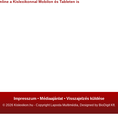
line a Kislexikonnal Mobilon és Tableten is
Impresszum
•
Médiaajánlat
•
Visszajelzés küldése
© 2026 Kislexikon.hu - Copyright Lapoda Multimédia, Designed by BioDigit Kft.