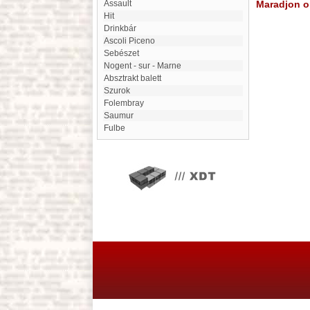
Assault
Maradjon on
Hit
drinkbár
Ascoli Piceno
Sebészet
Nogent - sur - Marne
absztrakt balett
Szurok
Folembray
Saumur
Fulbe