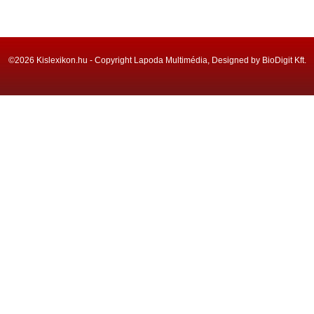
©2026 Kislexikon.hu - Copyright Lapoda Multimédia, Designed by BioDigit Kft.