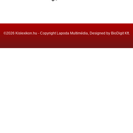
©2026 Kislexikon.hu - Copyright Lapoda Multimédia, Designed by BioDigit Kft.