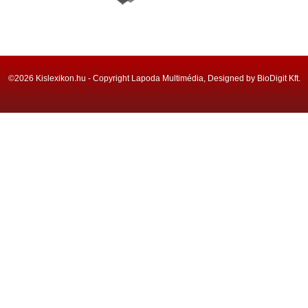
©2026 Kislexikon.hu - Copyright Lapoda Multimédia, Designed by BioDigit Kft.