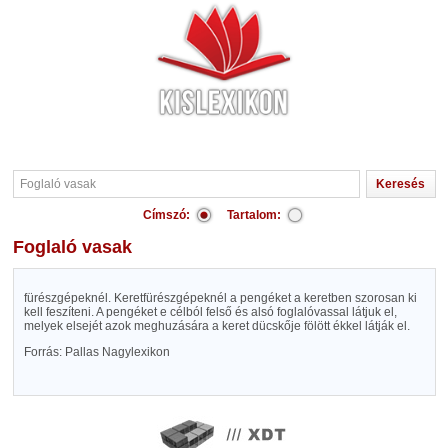
Címszó:
Tartalom:
Foglaló vasak
fürészgépeknél. Keretfürészgépeknél a pengéket a keretben szorosan ki
kell feszíteni. A pengéket e célból felső és alsó foglalóvassal látjuk el,
melyek elsejét azok meghuzására a keret dücskője fölött ékkel látják el.
Forrás: Pallas Nagylexikon