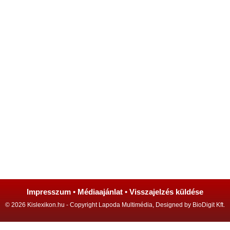
Impresszum
•
Médiaajánlat
•
Visszajelzés küldése
© 2026 Kislexikon.hu - Copyright Lapoda Multimédia, Designed by BioDigit Kft.