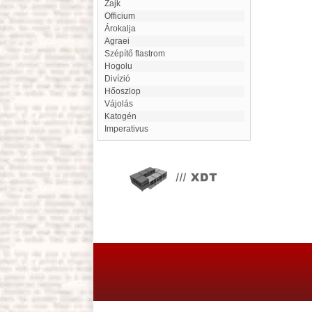
Zajk
Officium
Árokalja
Agraei
Szépítő flastrom
Hogolu
divízió
Hőoszlop
Vájolás
Katogén
Imperativus