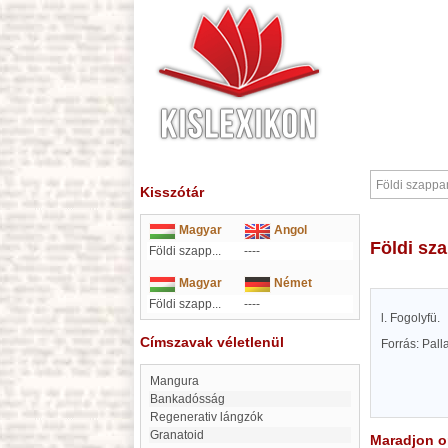
Kisszótár
Magyar
Angol
Földi s
Földi szapp...
----
Magyar
Német
Földi szapp...
----
l. Fogolyfü.
Címszavak véletlenül
Forrás: Pal
Mangura
Bankadósság
Regenerativ lángzók
Granatoid
Maradjon on