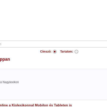
Címszó:
Tartalom:
zappan
las Nagylexikon
line a Kislexikonnal Mobilon és Tableten is