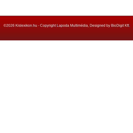
©2026 Kislexikon.hu - Copyright Lapoda Multimédia, Designed by BioDigit Kft.