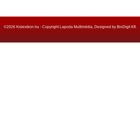
©2026 Kislexikon.hu - Copyright Lapoda Multimédia, Designed by BioDigit Kft.