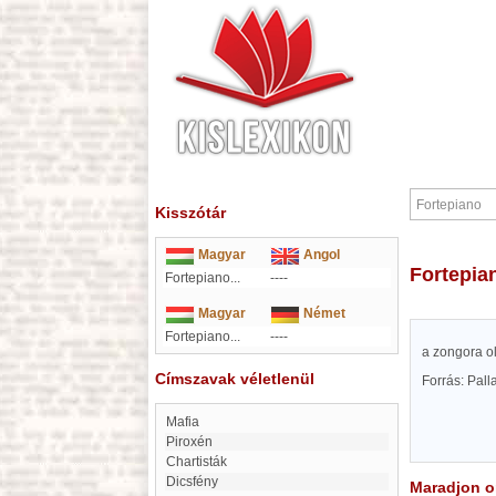
Kisszótár
Magyar
Angol
Fortepia
Fortepiano...
----
Magyar
Német
Fortepiano...
----
a zongora o
Címszavak véletlenül
Forrás: Pal
Mafia
Piroxén
Chartisták
Dicsfény
Maradjon on