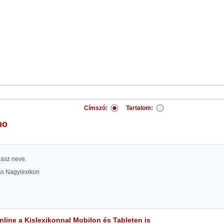
Címszó:
Tartalom:
no
lasz neve.
las Nagylexikon
line a Kislexikonnal Mobilon és Tableten is