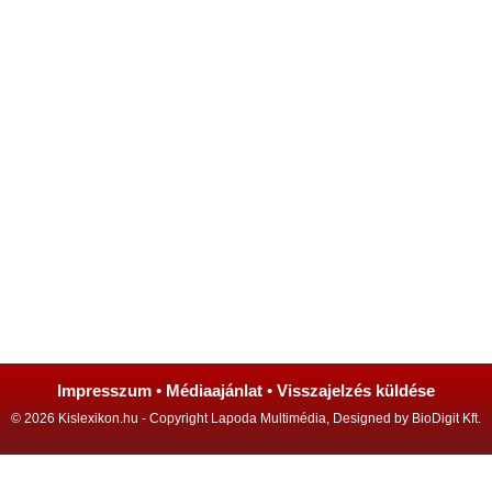
Impresszum
•
Médiaajánlat
•
Visszajelzés küldése
© 2026 Kislexikon.hu - Copyright Lapoda Multimédia, Designed by BioDigit Kft.