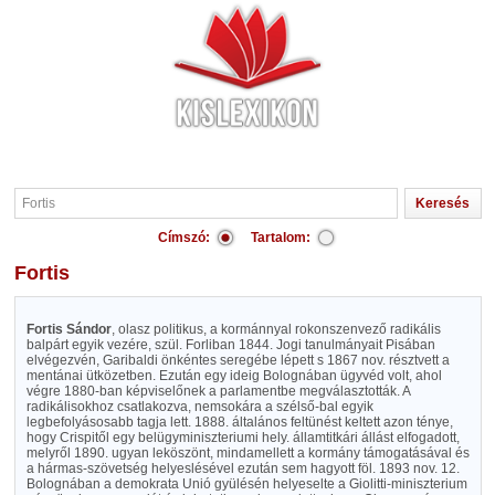
Címszó:
Tartalom:
Fortis
Fortis Sándor
, olasz politikus, a kormánnyal rokonszenvező radikális
balpárt egyik vezére, szül. Forliban 1844. Jogi tanulmányait Pisában
elvégezvén, Garibaldi önkéntes seregébe lépett s 1867 nov. résztvett a
mentánai ütközetben. Ezután egy ideig Bolognában ügyvéd volt, ahol
végre 1880-ban képviselőnek a parlamentbe megválasztották. A
radikálisokhoz csatlakozva, nemsokára a szélső-bal egyik
legbefolyásosabb tagja lett. 1888. általános feltünést keltett azon ténye,
hogy Crispitől egy belügyminiszteriumi hely. államtitkári állást elfogadott,
melyről 1890. ugyan leköszönt, mindamellett a kormány támogatásával és
a hármas-szövetség helyeslésével ezután sem hagyott föl. 1893 nov. 12.
Bolognában a demokrata Unió gyülésén helyeselte a Giolitti-miniszterium