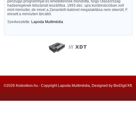
pénzügyi programmját és lehetetlennek mondotta, hogy Olaszország
hadseregének létszámát leszállítsa. 1893 dec. ujra kombinációban volt
mint miniszter, de mivel a Zanardelli-kabinet megalakitása nem sikerült, F.
elesett a miniszteri tárcától.
Szerkesztette:
Lapoda Multimédia
©2026 Kislexikon.hu - Copyright Lapoda Multimédia, Designed by BioDigit Kft.