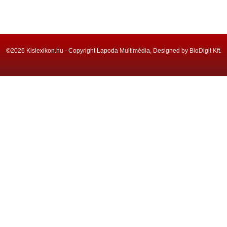
©2026 Kislexikon.hu - Copyright Lapoda Multimédia, Designed by BioDigit Kft.