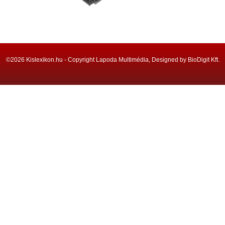
©2026 Kislexikon.hu - Copyright Lapoda Multimédia, Designed by BioDigit Kft.