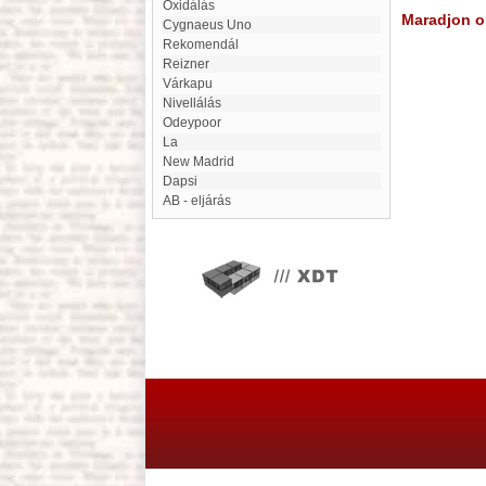
oxidálás
Maradjon on
Cygnaeus Uno
Rekomendál
Reizner
Várkapu
Nivellálás
Odeypoor
La
New Madrid
Dapsi
AB - eljárás