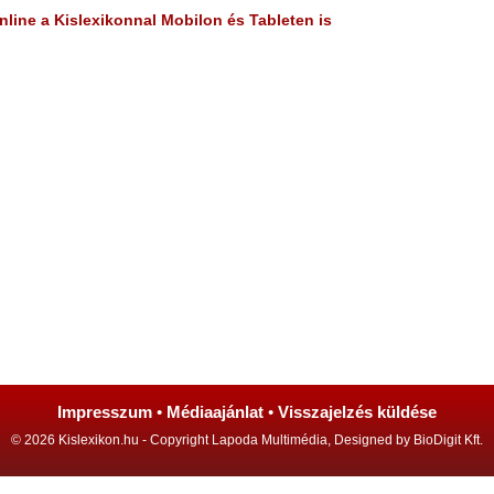
line a Kislexikonnal Mobilon és Tableten is
Impresszum
•
Médiaajánlat
•
Visszajelzés küldése
© 2026 Kislexikon.hu - Copyright Lapoda Multimédia, Designed by BioDigit Kft.