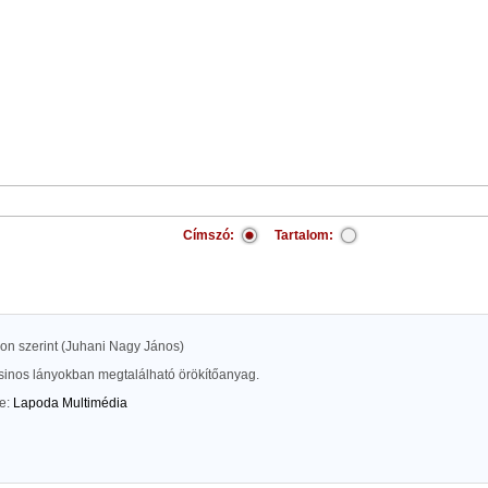
Címszó:
Tartalom:
kon szerint (Juhani Nagy János)
csinos lányokban megtalálható örökítőanyag.
te:
Lapoda Multimédia