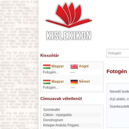
Kisszótár
Magyar
Angol
Fotogén
Fotogén...
----
Magyar
Német
Fotogén...
----
Nevető lexi
Címszavak véletlenül
A jó alakú, 
Szerkesztet
Szombathi
Ciklon - nyargalás
Dendrogram
Krieger András Frigyes