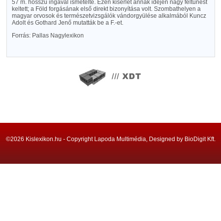
57 m. hosszu ingával ismételte. Ezen kisérlet annak idején nagy feltünést
keltett; a Föld forgásának első direkt bizonyítása volt. Szombathelyen a
magyar orvosok és természetvizsgálók vándorgyülése alkalmából Kuncz
Adolt és Gothard Jenő mutatták be a F.-et.
Forrás: Pallas Nagylexikon
©2026 Kislexikon.hu - Copyright Lapoda Multimédia, Designed by BioDigit Kft.