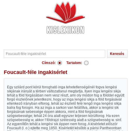
Címszó:
Tartalom:
Foucault-féle ingakisérlet
Egy szilárd pont körül forogható inga tehetetlenségénél fogva lengési
sikjának irányát a térben változatlanul megtartja. Ilyen inga lengési sikja
tehát a föld forgásában nem vesz részt, ami oly módon fog a földdel együtt
forgó észlelőnek jelentkezni, hogy az inga lengési sikja a föld forgásával
ellenkező irányban elforog, tehát az észlelő felé lengő inga lengési sikja
balra fog forogni. Ha az inga a sarkon van felállítva, akkor a lengési sik
forgásának sebessége éppen akkora, mint a föld forgásának
szögsebessége; tehát 24 óra alatt egyszer teljesen körülforog. Ha ezen
szögsebesség
w
, akkor
f
földrajzi szélesség alatt a szögsebesség
w
. sin
f
.
Az egyenlítőn tehát a lengési sik éppen nem forog. A kisérletet először
Foucault (l. o.) ejtette meg 1850. Kisérletét később a párisi Pantheonban