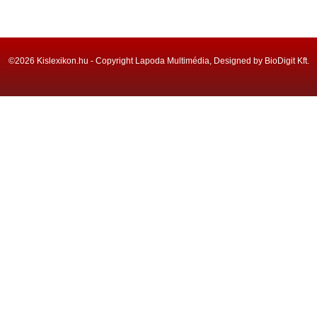
©2026 Kislexikon.hu - Copyright Lapoda Multimédia, Designed by BioDigit Kft.