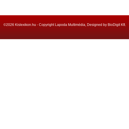
©2026 Kislexikon.hu - Copyright Lapoda Multimédia, Designed by BioDigit Kft.