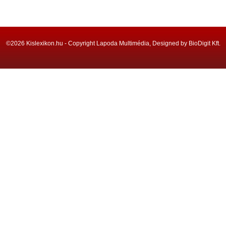
©2026 Kislexikon.hu - Copyright Lapoda Multimédia, Designed by BioDigit Kft.