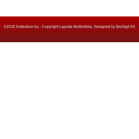
©2026 Kislexikon.hu - Copyright Lapoda Multimédia, Designed by BioDigit Kft.