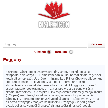
Címszó:
Tartalom:
Függöny
a szinpadi vászonlepel avagy vasredőny, amely a nézőteret a tkpi
szinpadtól elválasztja. E. F.-t mostanában fölülről bocsátják alá, régebben
kétoldalt vonták szét. Ugy régen, mint ma is, a F.-t legtöbbnyire allegorikus
képekkel ékesítik. - F. továbbá az a lepel is, melyet az ablakok
elsötétítésére, a szobák diszítésére használnak. A Függönyszövetek 3
csoportját különböztetik meg, u. m.: a csipke F.-t, a bársony F.-t és a
simára szőtt szines F.-t. A csipke F.-k a csipkeverés valamely módja szerint
(l. Csipke) készülnek, kézzel vagy gépen, selyemből v. pamutból. A
bársony F. v. egyszerü bársonyszövetből állanak (l. Bársony), v. szmirna
és persa szőnyegek módjára készülnek (l. Szőnyege), v. pedig finom
gyapjuból és selyemből állanak. A simára szőtt szines szőnyegek