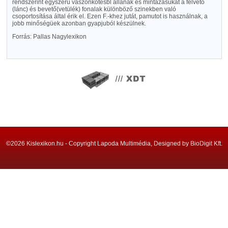
rendszerint egyszerü vászonkötésbl állanak és mintázásukat a felvető
(lánc) és bevető(vetülék) fonalak különböző szinekben való
csoportosítása által érik el. Ezen F.-khez jutát, pamutot is használnak, a
jobb minőségüek azonban gyapjuból készülnek.
Forrás: Pallas Nagylexikon
©2026 Kislexikon.hu - Copyright Lapoda Multimédia, Designed by BioDigit Kft.