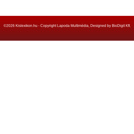
©2026 Kislexikon.hu - Copyright Lapoda Multimédia, Designed by BioDigit Kft.