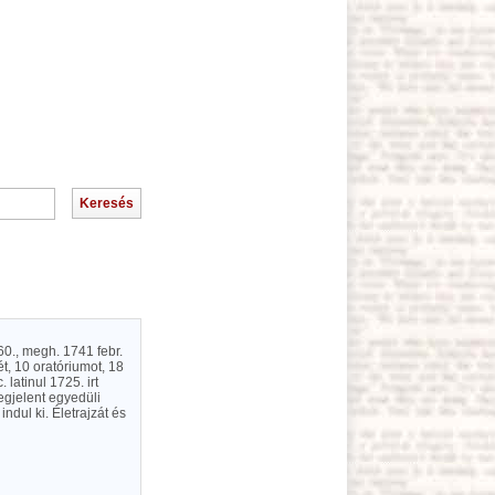
60., megh. 1741 febr.
t, 10 oratóriumot, 18
latinul 1725. irt
egjelent egyedüli
dul ki. Életrajzát és