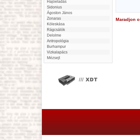
Hajóeladás
Sidonius
Ágoston János
Zonaras
Maradjon on
Köleskása
Rágcsálók
Delolme
Antropológia
Burhampur
Vizkalapács
Mézsejt