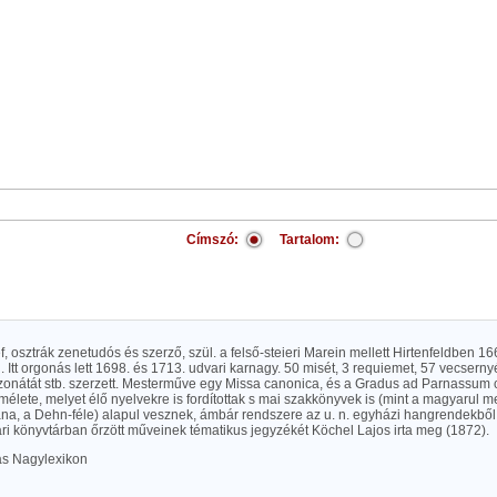
Címszó:
Tartalom:
, osztrák zenetudós és szerző, szül. a felső-steieri Marein mellett Hirtenfeldben 16
 Itt orgonás lett 1698. és 1713. udvari karnagy. 50 misét, 3 requiemet, 57 vecsernyé
zonátát stb. szerzett. Mesterműve egy Missa canonica, és a Gradus ad Parnassum c. 
mélete, melyet élő nyelvekre is fordítottak s mai szakkönyvek is (mint a magyarul m
na, a Dehn-féle) alapul vesznek, ámbár rendszere az u. n. egyházi hangrendekből in
ri könyvtárban őrzött műveinek tématikus jegyzékét Köchel Lajos irta meg (1872).
las Nagylexikon