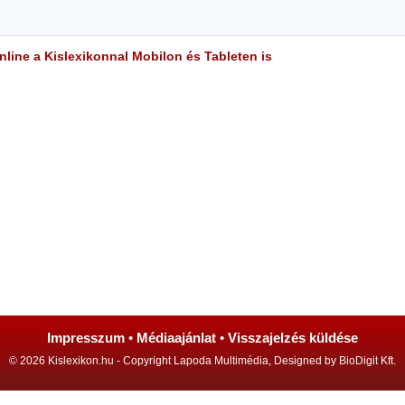
line a Kislexikonnal Mobilon és Tableten is
Impresszum
•
Médiaajánlat
•
Visszajelzés küldése
© 2026 Kislexikon.hu - Copyright Lapoda Multimédia, Designed by BioDigit Kft.