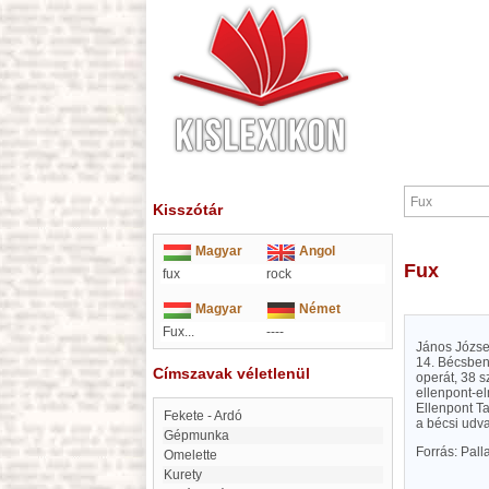
Kisszótár
Magyar
Angol
Fux
fux
rock
Magyar
Német
Fux...
----
János József
14. Bécsben.
Címszavak véletlenül
operát, 38 s
ellenpont-el
Ellenpont Ta
Fekete - Ardó
a bécsi udva
Gépmunka
Forrás: Pal
Omelette
Kurety