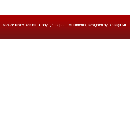
©2026 Kislexikon.hu - Copyright Lapoda Multimédia, Designed by BioDigit Kft.