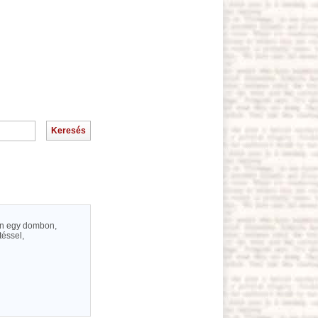
ján egy dombon,
téssel,