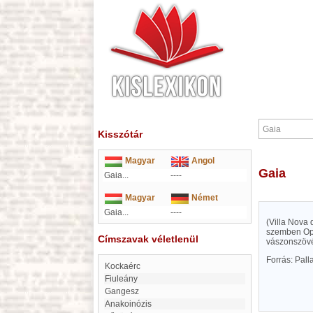
Kisszótár
Magyar
Angol
Gaia
Gaia...
----
Magyar
Német
Gaia...
----
(Villa Nova 
szemben Opor
Címszavak véletlenül
vászonszövé
Forrás: Pal
Kockaérc
Fiuleány
Gangesz
Anakoinózis