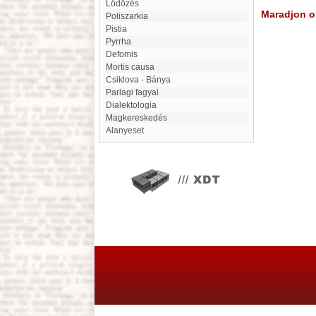
Lődözés
Maradjon on
Poliszarkia
Pistia
Pyrrha
defomis
mortis causa
Csiklova - Bánya
Parlagi fagyal
Dialektologia
Magkereskedés
Alanyeset