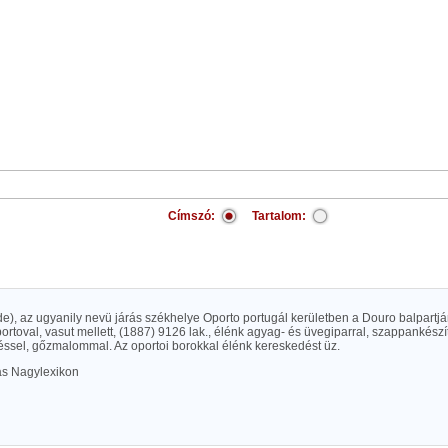
Címszó:
Tartalom:
de), az ugyanily nevü járás székhelye Oporto portugál kerületben a Douro balpart
toval, vasut mellett, (1887) 9126 lak., élénk agyag- és üvegiparral, szappankészí
ssel, gőzmalommal. Az oportoi borokkal élénk kereskedést üz.
las Nagylexikon