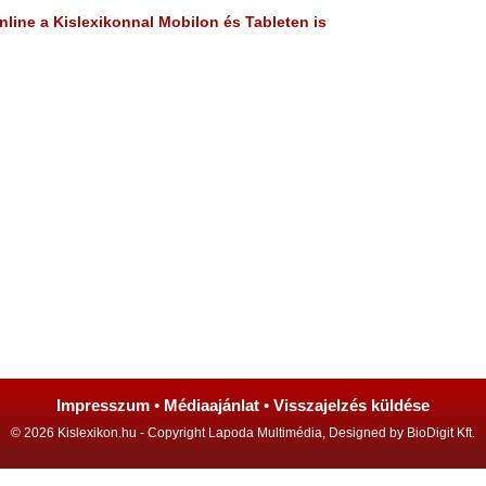
line a Kislexikonnal Mobilon és Tableten is
Impresszum
•
Médiaajánlat
•
Visszajelzés küldése
© 2026 Kislexikon.hu - Copyright Lapoda Multimédia, Designed by BioDigit Kft.