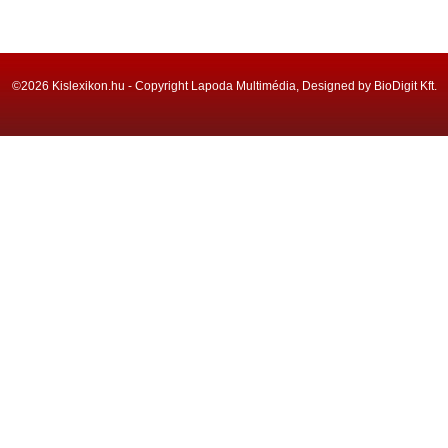
©2026 Kislexikon.hu - Copyright Lapoda Multimédia, Designed by BioDigit Kft.