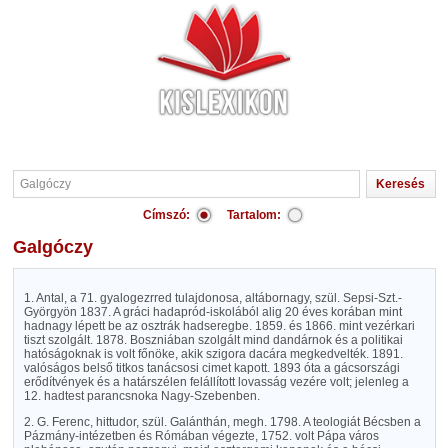
Címszó:
Tartalom:
Galgóczy
1. Antal, a 71. gyalogezrred tulajdonosa, altábornagy, szül. Sepsi-Szt.-
Györgyön 1837. A gráci hadapród-iskolából alig 20 éves korában mint
hadnagy lépett be az osztrák hadseregbe. 1859. és 1866. mint vezérkari
tiszt szolgált. 1878. Boszniában szolgált mind dandárnok és a politikai
hatóságoknak is volt főnöke, akik szigora dacára megkedvelték. 1891.
valóságos belső titkos tanácsosi cimet kapott. 1893 óta a gácsországi
erődítvények és a határszélen felállított lovasság vezére volt; jelenleg a
12. hadtest parancsnoka Nagy-Szebenben.
2. G. Ferenc, hittudor, szül. Galánthán, megh. 1798. A teologiát Bécsben a
Pázmány-intézetben és Rómában végezte, 1752. volt Pápa város