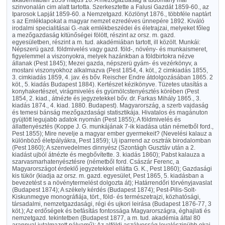
akadémiában 1859 május 16. A mezőgazdaság a tudomány mai
szinvonalán cim alatt tartotta. Szerkesztette a Falusi Gazdát 1859-60., az
Iparosok Lapját 1859-60. a Nemzetgazd. Közlönyt 1876., többféle naptárt
s az Emléklapokat a magyar nemzet ezredéves ünnepére 1892. Kiváló
irodalmi specialitásai G.-nak emlékbeszédei és életrajzai, melyeket főleg
a mezőgazdaság kitünőségei fölött, részint az orsz. m. gazd.
egyesületben, részint a m. tud. akadémiában tartott, ill közölt. Munkái:
Népszerü gazd. földmivelés vagy gazd. föld-, növény- és munkaismeret,
figyelemmel a viszonyokra, melyek hazánkban a földbirtokra nézve
állanak (Pest 1845); Mezei gazda, népszerü gyám- és vezérkönyv, a
mostani viszonyokhoz alkalmazva (Pest 1854, 4. köt., 2 cimkiadás 1855,
3. cimkiadás 1859, 4. jav. és bőv. Reischer Endre átdolgozásában 1865. 2
köt., 5. kiadás Budapest 1884). Kertészet kézikönyve. Tüzetes utasítás a
konyhakertészet, virágmivelés és gyümölcstenyésztés körében (Pest
1854, 2. kiad., átnézte és jegyzetekkel bőv. dr. Farkas Mihály 1865., 3.
kiadás 1874., 4. kiad. 1880. Budapest). Magyarország, a szerb vajdaság
és temesi bánság mezőgazdasági statisztikája. Hivatalos és magánuton
gyüjtött legujabb adatok nyomán (Pest 1855); A földmivelés és
állattenyésztés (Koppe J. G. munkájának 7-ik kiadása után németből ford.,
Pest 1855); Mire nevelje a magyar ember gyermekeit? (Nevelési kalauz a
különböző életpályákra, Pest 1859); Uj iparrend az osztrák birodalomban
(Pest 1860); A szenvedelmes dinnyész (Szontágh Gusztáv után a 2.
kiadást ujból átnézte és megbővítette. 3. kiadás 1860); Pabst kalauza a
szarvasmarhatenyésztésre (németből ford. Császár Ferenc, a
Magyarországot érdeklő jegyzetekkel ellátta G. K., Pest 1860); Gazdasági
kis tükör (kiadja az orsz. m. gazd. egyesület, Pest 1865, 5. kiadásban a
bevezetést s a növénytermelést dolgozta át); Határrendőri törvényjavaslat
(Budapest 1874); A székely kérdés (Budapest 1874); Pest-Pilis-Solt-
Kiskunmegye monográfiája, tört., föld- és természetrajzi, közhatósági,
társadalmi, nemzetgazdasági, régi és ujkori leirása (Budapest 1876-77, 3
köt.); Az erdőségek és befásítás fontossága Magyarországra, éghajlati és
nemzetgazd. tekintetben (Budapest 1877, a m. tud. akadémia által 80