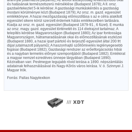
arannyal jutalmazott pályamű); Az alföldi aszályosság levalószinübb okai
és hatásának természetszerü mérséklése (Budapest 1878); A II. orsz.
gazdaértekezlet 5-ik kérdése: A gazdasági munkáskérdés a gazdaság
mostani körülményei közt (Budapest 1879); Az orsz. m. gazd. egyesület
emlékkönyve. A hazai mezőgazdaság előmozdítása s az e célra alakított
egyesület sikere körül szerzett érdemek hálás emlékezetben tartására.
Kiadja az orsz. m. gazd. egyesület (Budapest 1879-91., 6 füzet). E munka
az orsz. magy. gazd. egyesület történetét és 114 életrajzot tartalmaz. A
telepítés kérdése Magyarországon (Budapest 1880); Az ipar fontossága
Magyarországon, hátramaradásának okai és előmozdításának eszközei
(Budapest 1880, a hazai ipart pártoló és terjesztő egyesület által 200 frt
dijjal jutalmazott pályamű); A haszonhajtó szőllőmivelés leglényegesebb
fogásai (Budapest 1882); Gazdasági rendszer az erőelforgácsolás hibái
és a nagyban termelés előnyei szempontjából (Budapest 1882); Emlékirat
a magyar nemzet ezredéves ünnepe tárgyában (Budapest 1890).
Kéziratban van: Pestmegye legujabb rövid leirása a 1890. népszámlálás
adatainak felhasználásával és Nagy-Kőrös város leirása. V. ö. Szinnyei J.
Magyar Irók.
Forrás: Pallas Nagylexikon