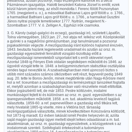
plebánosa, azután pozsonyi, majd esztergomi kanonok és a bécsi
Pázmáneum igazgatója. Halotti beszédeit Katona József is említi; ezek
közül három jelent meg, az elsőt mondotta I. Ferenc fölött Pozsonyban
1765. (megjelent u. o.), a másodikat Bathianai Lajos gróf fölött u. o. 1766.,
a harmadikat Bathiani Lajos gróf fölött u. o. 1766., a harmaikat Gusztini
János nyitrai püspök temetésekor 1777. Nyitrán, megjelent N.-
Szombatban 1777. V. ö. Zelliger A., Egyházi irók csarnoka.
3. G. Károly (salgó-galgóci és ecsegi), gazdasági iró, született Lápafőn,
Tolna vármegyében, 1823 jan. 27., hol atyja ref. lelkész volt. Középiskoláit
a gyönki s a nagykőrösi gimnáziumban, jogi tanulmányait a pozsonyi
jogakadémián végezte. A mezőgazdaság iránt különös hajlamot érezvén,
1843. beutazta hazánk legjelesebb uradalmait és azután az orsz. m.
gazdasági egyesületnél fennállott vizsgáló-bizottság előtt a
mezőgazdasági ismeretekből szigorlatot tett s erről oklevelet nyert.
Azontul 1848-ig Fényes Elek oldalán segédképen működött és 1846. az
ügyvédi vizsgát tette le. 1848. a belügyminiszterium statisztikai osztályába
rendes tagul nevezték ki. A szabadságharcban mint ujoncozó biztos s
utóbb mint százados számos ütközetben vett részt, fegyverét pedig 1849
aug. 20. tette le Boros-Jenőn, minek megtörténte után Nagy-Kőrösre ment
hol a ref. liceumban a mezőgazdasági és természetrajzi tanszéket foglalta
el, melytől azonban a szabadságharcban való részvétele miatt eltiltották.
Ekkor jogászbérlő lett, de már 1853. Pestre költözvén, irodalmi
munkásságot fejtett ki és különösen az orsz. m. gazd. egyesületben s az
iparegyesületben működött. 1858. a m. tud. akadémia levelező tagjává
választotta. 1859-60. a ref. papnevelőben a gazdaság első titkára lett,
mely hivatalát 1865-ig viselte, mire a Viktória bizt. társaság
vezérigazgatójává választotta, minek következtében Kolozsvárra költözött,
hol 1873-ig maradt. Ez évben lakását ismét Pestre helyezvén át, azóta
saját magán gazdasági ügyei mellett idejét lelkes odaadással a m. tud.
akadémiának, az orsz. m. gazdasági egyesületnek, a közügyeknek s az
irodalomnak szenteli. Székfoglaló értekezését a tudományos