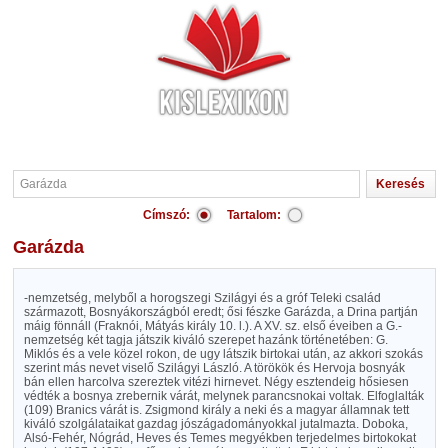
Címszó:
Tartalom:
Garázda
-nemzetség, melyből a horogszegi Szilágyi és a gróf Teleki család
származott, Bosnyákországból eredt; ősi fészke Garázda, a Drina partján
máig fönnáll (Fraknói, Mátyás király 10. l.). A XV. sz. első éveiben a G.-
nemzetség két tagja játszik kiváló szerepet hazánk történetében: G.
Miklós és a vele közel rokon, de ugy látszik birtokai után, az akkori szokás
szerint más nevet viselő Szilágyi László. A törökök és Hervoja bosnyák
bán ellen harcolva szereztek vitézi hirnevet. Négy esztendeig hősiesen
védték a bosnya zrebernik várát, melynek parancsnokai voltak. Elfoglalták
(109) Branics várát is. Zsigmond király a neki és a magyar államnak tett
kiváló szolgálataikat gazdag jószágadományokkal jutalmazta. Doboka,
Alsó-Fehér, Nógrád, Heves és Temes megyékben terjedelmes birtokokat