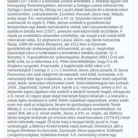
kaptak (107-1408) s a főrendek sorába emeltettek. E birtokok egyike volt
Horogszeg Temesmegyében, ahonnan a Szilágyi család előnevet irta.
Szilágyi László két fia, Mihály és László életét áldozta fel a törökök elleni
küzdelemben. Leánytestvérük, Erzsébet, Hunyadi János neje, Mátyás
király anyja. A G. nemzetségből a XV. sz. folyamán három költő
származott. Az egyik G. Péter, akinek emlékét a gyulafehérvári
templomban egy fekete márványkőre védett, latin hexameterekben irt
epitáfium tartotta fenn (1507), amelyen mint kitünő költő dicsőíttetik. A
másik az emléktábla ismeretlen emeltetője, aki magát a két másik költő
rokonának vallja. Ez alighanem Lászai János, egy derék humanista
főpap, 1489-től erdélyi főesperes, aki 1512-ben a műremek
gyulafehérvári székesegyház előcsarnokát, az ugy n. megholtak
kápolnáját (ahol a holttesteket a temetéskor letették) építette. (V. ö.
Bunyitay V., A gyulafehérvári székesegyház, Budapest 1893.) Ő rá vall
költő volta, az a vallomása a G. Péter siremléktáblján, hogy ő is ott
óhajtana nyugodni. A harmadik, a legjelesebb költő rokon a G.
nemzetségből Cesinge (l. o.) v. Csezmicei János, pécsi püspök, ki Janus
Pannonius név alatt világhirrel dicsekedett, mint költő, humanista. A G.
nemzetség több ágra szakadván, a már említett neveken kivül zágorhidi,
széki, teleki, kereszturi előneveket viselt. Telek békésmegyei falu birtokát
1408., Zágorhidát, Széket 1414. nyerte a G.-nemzetség, amely a XVI. sz.
folyamán egyes ágaiban már ezekről a falukról nevezte magát, elhagyván
a G. nevet. Az egyes ágak végül (némelyik fiágon kihalván s a leányok a
másik ágba olvadván) a széki Teleki családban egyesülnek, amely aztán
ezen név alatt uj virágzásra, fényre és gazdaságra emelkedik Teleki
Mihály (l. o.) a hatalmas erdélyi kancellár és utódai személyében. Az
utolsó férfi, aki a G. nevet viselte, János, a XVI. sz. végén, aki Báthory
István lengyel királynak azt oroszok ellen viselt harcaiban (1579-81) részt
vett és kitüntette magát. Őt bizta meg a lengyel király azzal is, hogy
unokahugát, a Báthory Kristóf erdélyi vajda leányát, Grizeldiszt, akit a
lengyel főhetman és kancellár, Zamojszki János jegyzett el, Erdélyből
Lengyelországban, Krakkóba kisérje. A G.-nemzetség cimere egy