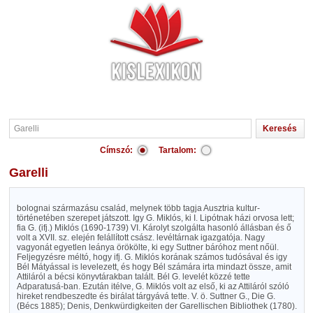
Címszó:
Tartalom:
Garelli
bolognai származásu család, melynek több tagja Ausztria kultur-
történetében szerepet játszott. Igy G. Miklós, ki I. Lipótnak házi orvosa lett;
fia G. (ifj.) Miklós (1690-1739) VI. Károlyt szolgálta hasonló állásban és ő
volt a XVII. sz. elején felállított csász. levéltárnak igazgatója. Nagy
vagyonát egyetlen leánya örökölte, ki egy Suttner báróhoz ment nőül.
Feljegyzésre méltó, hogy ifj. G. Miklós korának számos tudósával és igy
Bél Mátyással is levelezett, és hogy Bél számára irta mindazt össze, amit
Attiláról a bécsi könyvtárakban talált. Bél G. levelét közzé tette
Adparatusá-ban. Ezután itélve, G. Miklós volt az első, ki az Attiláról szóló
hireket rendbeszedte és birálat tárgyává tette. V. ö. Suttner G., Die G.
(Bécs 1885); Denis, Denkwürdigkeiten der Garellischen Bibliothek (1780).