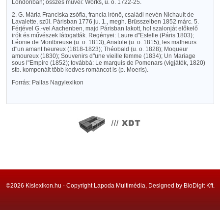
Londonban; összes művei: Works, u. o. 1722-25.
2. G. Mária Franciska zsófia, francia irónő, családi nevén Nichault de
Lavalette, szül. Párisban 1776 ju. 1., megh. Brüsszelben 1852 márc. 5.
Férjével G.-vel Aachenben, majd Párisban lakott, hol szalonját előkelő
irók és művészek látogatták. Regényei: Laure d"Estelle (Páris 1803);
Léonie de Montbreuse (u. o. 1813); Anatole (u. o. 1815); les malheurs
d"un amant heureux (1818-1823); Théobald (u. o. 1828); Moqueur
amoureux (1830); Souvenirs d"une vieille femme (1834); Un Mariage
sous l"Empire (1852); továbbá: Le marquis de Pomenars (vigjáték, 1820)
stb. komponált több kedves románcot is (p. Moeris).
Forrás: Pallas Nagylexikon
©2026 Kislexikon.hu - Copyright Lapoda Multimédia, Designed by BioDigit Kft.