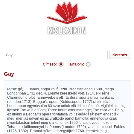
Címszó:
Tartalom:
Gay
(ejtsd: gé), 1. János, angol költő, szül. Branstapleben 1688., megh.
Londonban 1732 dec. 4. Eleinte kereskedő volt, 1714. elkisérte
Clarendon grófot hannoverbe s ott irta Bural sports cimü munkáját
(London 1713). Beggar"s opera (Koldusopera 1727) cimü művét
Londonban egymásután 63-szor adták elő. Irt meséket és vigjátékokat is;
ilyenek The wife of Bath; Three hours after marriage; The captives; Polly;
ez utóbbi a Beggar"s opera folytatása volt s előadását nem engedték
meg, mert az udvart és az uralkodó pártot bántotta; ennélfogva csak
nyomtatásban jelent meg s a költőnek 1200 fontot jövedelmezett.
Tetszettek költeményei is: Poems (London 1720); valamint meséi: Fables
(1726; 1882). Drámai művei összegyüjtve 1760. jelentek meg